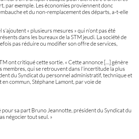
rt, par exemple. Les économies proviennent donc
’embauche et du non-remplacement des départs, a-t-elle
 s’ajoutent « plusieurs mesures » qui n’ont pas été
présents dans les bureaux de la STM jeudi. La société de
efois pas réduire ou modifier son offre de services,
STM ont critiqué cette sortie. « Cette annonce […] génère
s membres, qui se retrouvent dans l’incertitude la plus
ident du Syndicat du personnel administratif, technique et
t en commun, Stéphane Lamont, par voie de
cé pour sa part Bruno Jeannotte, président du Syndicat du
as négocier tout seul. »