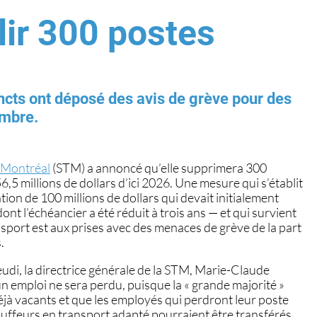
lir 300 postes
ncts ont déposé des avis de grève pour des
mbre.
e Montréal
(STM) a annoncé qu’elle supprimera 300
,5 millions de dollars d’ici 2026. Une mesure qui s’établit
tion de 100 millions de dollars qui devait initialement
dont l’échéancier a été réduit à trois ans — et qui survient
nsport est aux prises avec des menaces de grève de la part
.
udi, la directrice générale de la STM, Marie-Claude
n emploi ne sera perdu, puisque la « grande majorité »
jà vacants et que les employés qui perdront leur poste
uffeurs en transport adapté pourraient être transférés