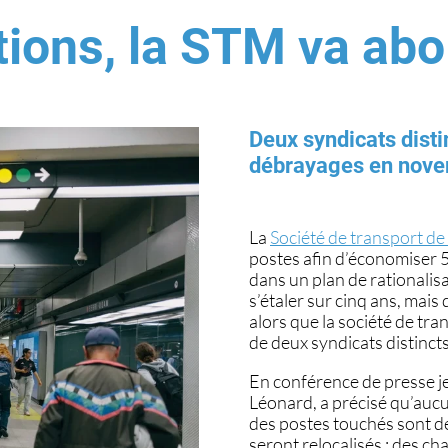
tions, la STM va abo
Deux syndicats disti
débrayages en nove
La
Société de transport d
postes afin d’économiser 56
dans un plan de rationalisa
s’étaler sur cinq ans, mais 
alors que la société de tra
de deux syndicats distincts
En conférence de presse je
Léonard, a précisé qu’aucu
des postes touchés sont dé
seront relocalisés :
des cha