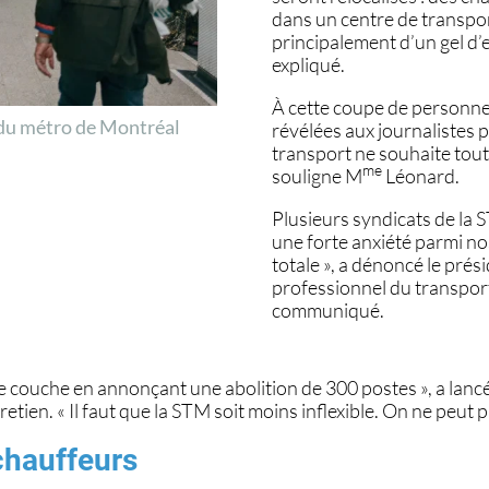
dans un centre de transpo
principalement d’un gel d
expliqué.
À cette coupe de personnel
 du métro de Montréal
révélées aux journalistes 
transport ne souhaite tout
me
souligne M
Léonard.
Plusieurs syndicats de la 
une forte anxiété parmi no
totale », a dénoncé le prés
professionnel du transpor
communiqué.
ne couche en annonçant une abolition de 300 postes », a lan
tien. « Il faut que la STM soit moins inflexible. On ne peut p
chauffeurs