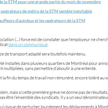
de la STM pour une grande partie du mois de novembre
s opérateurs de métro de la STM semble inévitable
uffeurs d’autobus et les opérateurs de la STM
iation (...) force est de constater que l’employeur ne cherc
dicat
dans un communiqué
.
vice de transport adapté sera toutefois maintenu.
été installés dans plusieurs quartiers de Montréal pour ann
nt multipliées, sans permettre d’aboutir à une entente.
a fin du temps de travail non rémunéré, encore toléré au se
ein, mais si cette première grève ne donne pas de résultats, i
pas être l’ensemble des syndicats. Il y a un seul dénominateur
, qui risque de perturber lourdement les déplacements à Mont