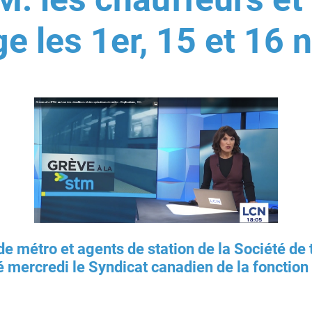
e les 1er, 15 et 16
e métro et agents de station de la Société de
é mercredi le Syndicat canadien de la fonction