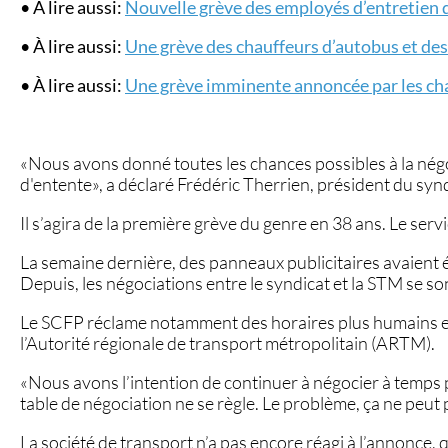
• À lire aussi:
Nouvelle grève des employés d’entretien 
• À lire aussi:
Une grève des chauffeurs d’autobus et de
• À lire aussi:
Une grève imminente annoncée par les cha
«Nous avons donné toutes les chances possibles à la négoc
d'entente», a déclaré Frédéric Therrien, président du syn
Il s’agira de la première grève du genre en 38 ans. Le ser
La semaine dernière, des panneaux publicitaires avaient 
Depuis, les négociations entre le syndicat et la STM se so
Le SCFP réclame notamment des horaires plus humains et l
l’Autorité régionale de transport métropolitain (ARTM).
«Nous avons l’intention de continuer à négocier à temps pl
table de négociation ne se règle. Le problème, ça ne peut 
La société de transport n’a pas encore réagi à l’annonce