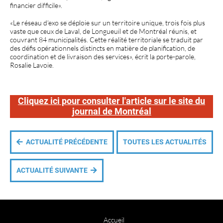
financier difficile».
«Le réseau d’exo se déploie sur un territoire unique, trois fois plus
vaste que ceux de Laval, de Longueuil et de Montréal réunis, et
couvrant 84 municipalités. Cette réalité territoriale se traduit par
des défis opérationnels distincts en matière de planification, de
coordination et de livraison des services», écrit la porte-parole,
Rosalie Lavoie.
Cliquez ici pour consulter l'article sur le site du
journal de Montréal
ACTUALITÉ PRÉCÉDENTE
TOUTES LES ACTUALITÉS
ACTUALITÉ SUIVANTE
Accueil