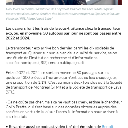
Gaël Yvars au terminus d’autobus de Longueuil. Il fait les frais des autobus qui ne
passent pas d’exo, bonne dernière des 10 sociétés de transport du Québec, selon une
étude de l’IRIS.
Photo Anouk Lebel
Les usagers font les frais de la sous-traitance chez le transporteur
exo, où, en moyenne, 50 autobus par jour ne sont pas passés entre
2022 et 2024.
Le transporteur exo arrive bon dernier parmi les dix sociétés de
transport au Québec sur sur le plan de la qualité du service, selon
une étude de l’Institut de recherche et d’informations
socioéconomiques (IRIS) rendu publique jeudi.
Entre 2022 et 2024, ce sont en moyenne 50 passages sur les
quelque 4300 prévus à l’horaire qui n’ont pas eu lieu chaque jour,
une proportion de 1,1%. C’est au moins deux fois plus qu’à la Société
de transport de Montréal (STM) et à la Société de transport de Laval
(STL).
«Ça ne coûte pas cher, mais ça ne vaut pas cher», estime le chercheur
Colin Pratte, qui s'est basé sur des données obtenues auprès des
sociétés en vertu de la loi sur l'accès à l'information pour arriver à
ces résultats.
• Regardez aussi ce podcast vidéo tiré de l'émission de
Benoit